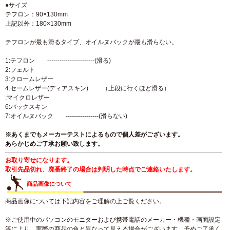
●サイズ
テフロン：90×130mm
上記以外：180×130mm
テフロンが最も滑るタイプ、オイルヌバックが最も滑らない。
1:テフロン -----------------------(滑る)
2:フェルト
3:クロームレザー
4:セームレザー(ディアスキン) （上段に行くほど滑る）
:マイクロレザー
6:バックスキン
7:オイルヌバック ----------------(滑らない)
※あくまでもメーカーテストによるもので個人差がございます。
あらかじめご了承お願い致します。
お取り寄せになります。
取引先品切れ、廃番終了の場合は判明した時点でご連絡いたします。
商品画像について
商品画像については下記内容をご理解の上ご覧ください。
※ご使用中のパソコンのモニターおよび携帯電話のメーカー・機種・画面設定
等により、実際の商品の色と異なって見える場合がございます。予めご了承く