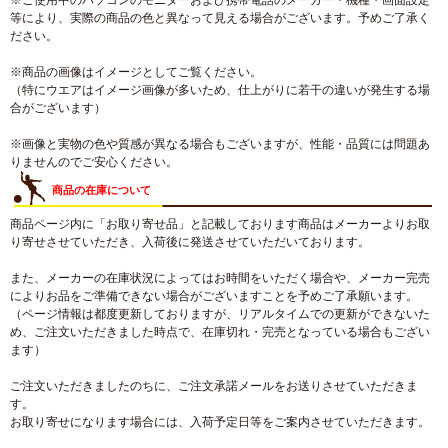
※ご使用中のパソコンのモニターおよび携帯電話のメーカー・機種・画面設定
等により、実際の商品の色と異なって見える場合がございます。予めご了承く
ださい。
※商品の画像はイメージとしてご覧ください。
（特にウエアはイメージ画像が多いため、仕上がりに若干の違いが発生する場
合がございます）
※画像と実物の色や質感が異なる場合もございますが、性能・品質には問題あ
りませんのでご安心ください。
商品の在庫について
商品ページ内に「お取り寄せ品」と記載しております商品はメーカーよりお取
り寄せさせていただき、入荷後に発送させていただいております。
また、メーカーの在庫状況によってはお時間をいただく場合や、メーカー完売
によりお品をご準備できない場合がございますことを予めご了承願います。
（ページ情報は都度更新しておりますが、リアルタイムでの更新ができないた
め、ご注文いただきました時点で、在庫切れ・完売となっている場合もござい
ます）
ご注文いただきましたのちに、ご注文承諾メールをお送りさせていただきま
す。
お取り寄せになります場合には、入荷予定日等をご案内させていただきます。