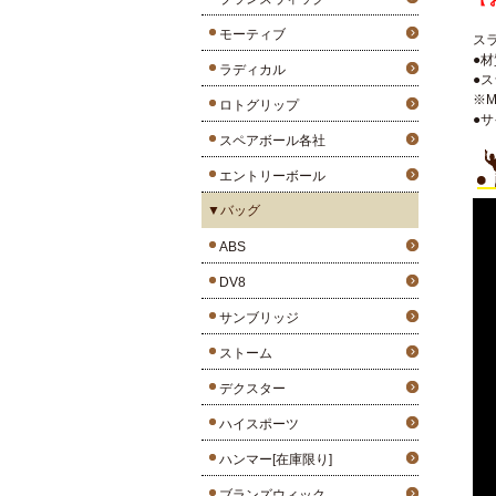
【 
モーティブ
ス
●材
ラディカル
●
※
ロトグリップ
●
スペアボール各社
エントリーボール
▼バッグ
ABS
DV8
サンブリッジ
ストーム
デクスター
ハイスポーツ
ハンマー[在庫限り]
ブランズウィック