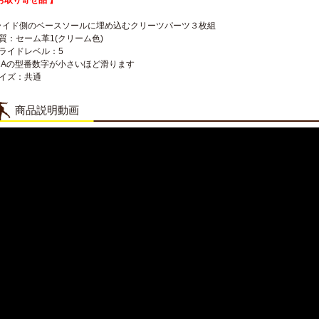
お取り寄せ品 】
ライド側のベースソールに埋め込むクリーツパーツ３枚組
質：セーム革1(クリーム色)
スライドレベル：5
MAの型番数字が小さいほど滑ります
サイズ：共通
商品説明動画