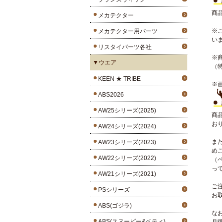
商
メカテクター
※
メカテクター用パーツ
い
リスタイパーツ各社
※
▼ウエア
（
KEEN ★ TRIBE
※
ABS2026
AW25シリーズ(2025)
商
お
AW24シリーズ(2024)
ま
AW23シリーズ(2023)
め
AW22シリーズ(2022)
（
っ
AW21シリーズ(2021)
ご
PSシリーズ
お
ABS(ゴジラ)
な
ABS(スヌーピー&ベティ)