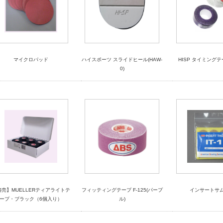
マイクロパッド
ハイスポーツ スライドヒール(HAW-
HISP タイミングテ
0)
箱売】MUELLERティアライトテ
フィッティングテープ F-125(パープ
インサートサム 
ープ・ブラック（6個入り）
ル)