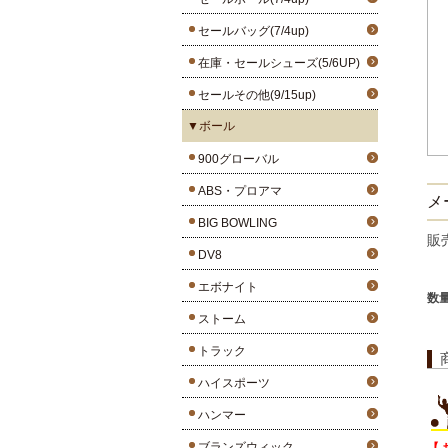
セールバッグ(7/4up)
在庫・セールシューズ(5/6UP)
セールその他(9/15up)
▼ボール
900グローバル
ABS・プロアマ
メー
BIG BOWLING
販
DV8
エボナイト
数
ストーム
トラック
ハイスポーツ
ハンマー
ブランズウィック