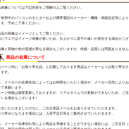
品画像については下記内容をご理解の上ご覧ください。
ご使用中のパソコンのモニターおよび携帯電話のメーカー・機種・画面設定等により
ます。予めご了承ください。
商品の画像はイメージとしてご覧ください。
特にウエアはイメージ画像が多いため、仕上がりに若干の違いが発生する場合がござ
画像と実物の色や質感が異なる場合もございますが、性能・品質には問題ありません
商品の在庫について
品ページ内に「お取り寄せ品」と記載しております商品はメーカーよりお取り寄せさ
ります。
た、メーカーの在庫状況によってはお時間をいただく場合や、メーカー完売によりお
ご了承願います。
ページ情報は都度更新しておりますが、リアルタイムでの更新ができないため、ご注
ている場合もございます）
注文いただきましたのちに、ご注文承諾メールをお送りさせていただきます。
取り寄せになります場合には、入荷予定日等をご案内させていただきます。
お、メーカー在庫切れ等により商品を準備することができない場合には、ご注文日（