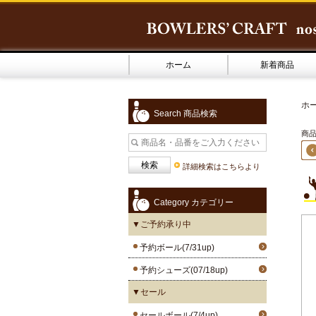
ホーム
新着商品
ホ
Search 商品検索
商品9
詳細検索はこちらより
Category カテゴリー
▼ご予約承り中
予約ボール(7/31up)
予約シューズ(07/18up)
▼セール
セールボール(7/4up)