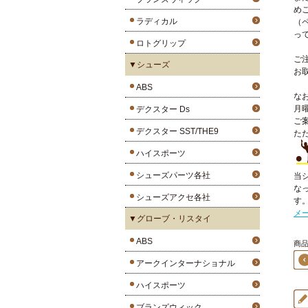
め
ラディカル
（
っ
ロトグリップ
ご
▼シューズ
お
ABS
な
月
デクスター Ds
ご
デクスター SST/THE9
た
ハイスポーツ
シューズパーツ各社
当
な
シューズアクセ各社
す
メ
▼グローブ・リスタイ
ABS
商品1
アークインターナショナル
ハイスポーツ
ブランズウィック