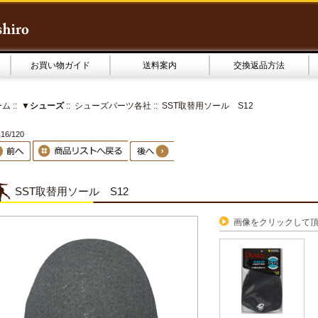
お買い物ガイド
送料案内
交換返品方法
ーム
::
▼シューズ
::
シューズパーツ各社
:: SST取替用ソール S12
6/120
SST取替用ソール S12
画像をクリックして