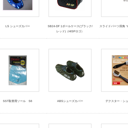
LS シューズカバー
SB24-DF 1ボールケース(ブラック/
スライドパーツ四角 
レッド)（HISPロゴ）
SST取替用ソール S6
ABSシューズカバー
デクスター・シ