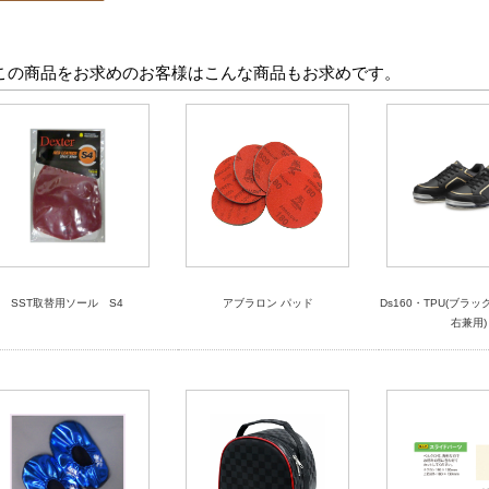
この商品をお求めのお客様はこんな商品もお求めです。
SST取替用ソール S4
アブラロン パッド
Ds160・TPU(ブラ
右兼用)