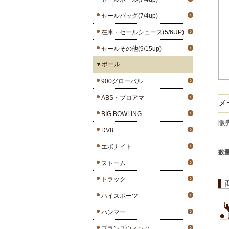
セールバッグ(7/4up)
在庫・セールシューズ(5/6UP)
セールその他(9/15up)
▼ボール
900グローバル
ABS・プロアマ
メー
BIG BOWLING
販
DV8
エボナイト
数
ストーム
トラック
ハイスポーツ
ハンマー
ブランズウィック