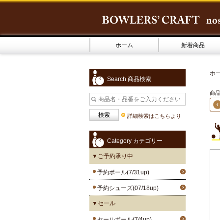
ホーム
新着商品
ホ
Search 商品検索
商品1
詳細検索はこちらより
Category カテゴリー
▼ご予約承り中
予約ボール(7/31up)
予約シューズ(07/18up)
▼セール
セールボール(7/4up)