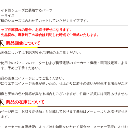
ライド側シューズに装着するパーツ
リーサイズ
客様のシューズに合わせてカットしていただくタイプです。
ョップ在庫切れの場合、お取り寄せになります。
引先品切れ、廃番終了の場合は判明した時点でご連絡いたします。
商品画像について
品画像については下記内容をご理解の上ご覧ください。
ご使用中のパソコンのモニターおよび携帯電話のメーカー・機種・画面設定等により
ます。予めご了承ください。
商品の画像はイメージとしてご覧ください。
特にウエアはイメージ画像が多いため、仕上がりに若干の違いが発生する場合がござ
画像と実物の色や質感が異なる場合もございますが、性能・品質には問題ありません
商品の在庫について
品ページ内に「お取り寄せ品」と記載しております商品はメーカーよりお取り寄せさ
ります。
た、メーカーの在庫状況によってはお時間をいただく場合や、メーカー完売によりお