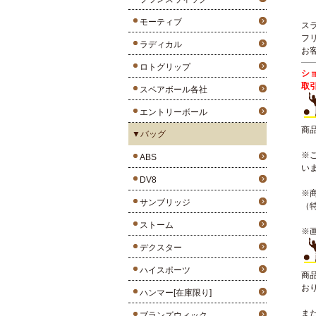
モーティブ
ス
フ
ラディカル
お
ロトグリップ
シ
取
スペアボール各社
エントリーボール
商
▼バッグ
※
ABS
い
DV8
※
サンブリッジ
（
ストーム
※
デクスター
ハイスポーツ
商
お
ハンマー[在庫限り]
ま
ブランズウィック