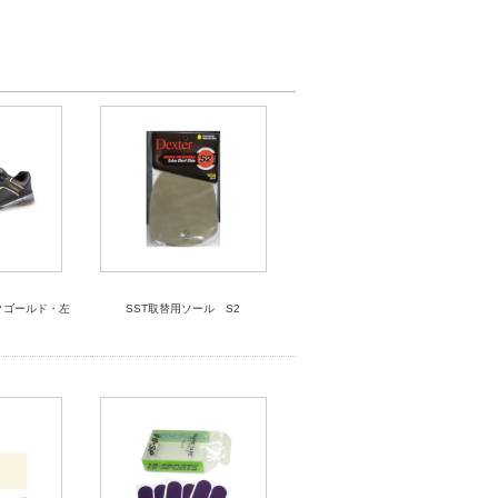
ックゴールド・左
SST取替用ソール S2