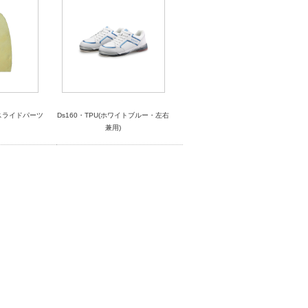
スライドパーツ
Ds160・TPU(ホワイトブルー・左右
)
兼用)