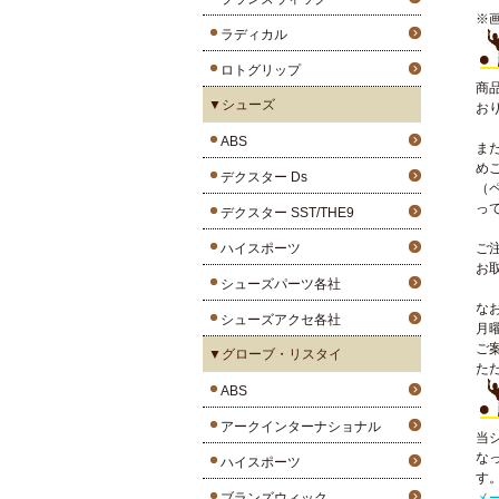
※
ラディカル
ロトグリップ
商
▼シューズ
お
ABS
ま
め
デクスター Ds
（
っ
デクスター SST/THE9
ハイスポーツ
ご
お
シューズパーツ各社
な
シューズアクセ各社
月
ご
▼グローブ・リスタイ
た
ABS
アークインターナショナル
当
な
ハイスポーツ
す
ブランズウィック
メ