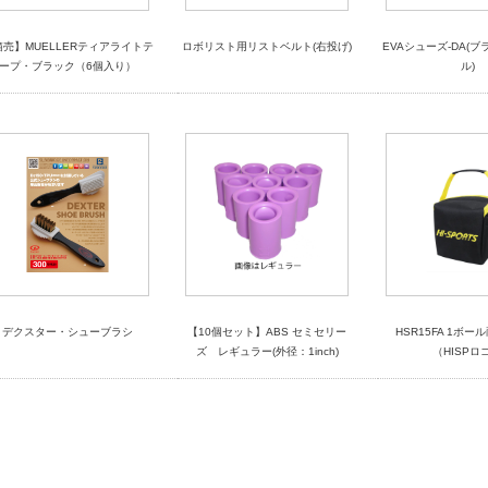
箱売】MUELLERティアライトテ
ロボリスト用リストベルト(右投げ)
EVAシューズ-DA(
ープ・ブラック（6個入り）
ル)
デクスター・シューブラシ
【10個セット】ABS セミセリー
HSR15FA 1ボ
ズ レギュラー(外径：1inch)
（HISPロ