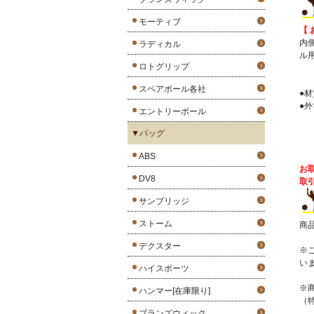
モーティブ
【 
内
ラディカル
ル
ロトグリップ
スペアボール各社
●
●外
エントリーボール
▼バッグ
ABS
お
DV8
取
サンブリッジ
ストーム
商
デクスター
※
い
ハイスポーツ
※
ハンマー[在庫限り]
（
ブランズウィック