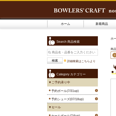
ホーム
新着商品
ホ
Search 商品検索
商品
詳細検索はこちらより
Category カテゴリー
▼ご予約承り中
予約ボール(7/31up)
予約シューズ(07/18up)
▼セール
セールボール(7/4up)