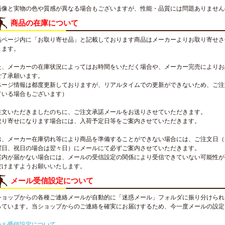
画像と実物の色や質感が異なる場合もございますが、性能・品質には問題ありません
商品の在庫について
品ページ内に「お取り寄せ品」と記載しております商品はメーカーよりお取り寄せさ
ります。
た、メーカーの在庫状況によってはお時間をいただく場合や、メーカー完売によりお
ご了承願います。
ページ情報は都度更新しておりますが、リアルタイムでの更新ができないため、ご注
ている場合もございます）
注文いただきましたのちに、ご注文承諾メールをお送りさせていただきます。
取り寄せになります場合には、入荷予定日等をご案内させていただきます。
お、メーカー在庫切れ等により商品を準備することができない場合には、ご注文日（
曜日、祝日の場合は翌々日）にメールにて必ずご案内させていただきます。
案内が届かない場合には、メールの受信設定の関係により受信できていない可能性が
だけますようお願いいたします。
メール受信設定について
ショップからの各種ご連絡メールが自動的に「迷惑メール」フォルダに振り分けられ
っています。当ショップからのご連絡を確実にお届けするため、今一度メールの設定
。
ール受信設定について