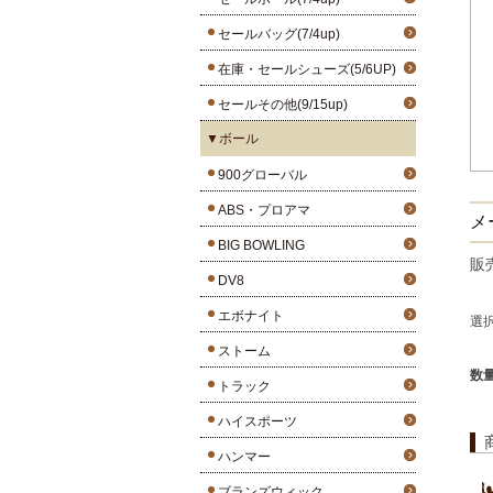
セールバッグ(7/4up)
在庫・セールシューズ(5/6UP)
セールその他(9/15up)
▼ボール
900グローバル
ABS・プロアマ
メー
BIG BOWLING
販
DV8
エボナイト
選
ストーム
数
トラック
ハイスポーツ
ハンマー
ブランズウィック