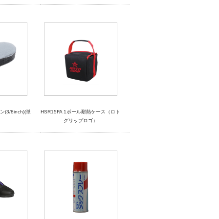
3/8inch)(単
HSR15FA 1ボール耐熱ケース（ロト
グリップロゴ）