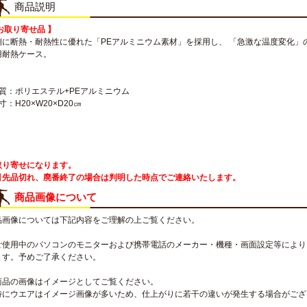
商品説明
お取り寄せ品 】
側に断熱・耐熱性に優れた「PEアルミニウム素材」を採用し、 「急激な温度変化
用耐熱ケース。
材質：ポリエステル+PEアルミニウム
寸：H20×W20×D20㎝
取り寄せになります。
引先品切れ、廃番終了の場合は判明した時点でご連絡いたします。
商品画像について
品画像については下記内容をご理解の上ご覧ください。
ご使用中のパソコンのモニターおよび携帯電話のメーカー・機種・画面設定等により
ます。予めご了承ください。
商品の画像はイメージとしてご覧ください。
特にウエアはイメージ画像が多いため、仕上がりに若干の違いが発生する場合がござ