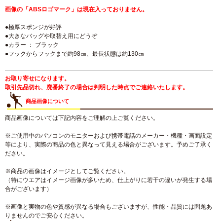
画像の「ABSロゴマーク」は現在入っておりません。
●極厚スポンジが好評
●大きなバッグや取替え用にどうぞ
●カラー ： ブラック
●フックからフックまで約98㎝、最長状態は約130㎝
お取り寄せになります。
取引先品切れ、廃番終了の場合は判明した時点でご連絡いたします。
商品画像について
商品画像については下記内容をご理解の上ご覧ください。
※ご使用中のパソコンのモニターおよび携帯電話のメーカー・機種・画面設定
等により、実際の商品の色と異なって見える場合がございます。予めご了承く
ださい。
※商品の画像はイメージとしてご覧ください。
（特にウエアはイメージ画像が多いため、仕上がりに若干の違いが発生する場
合がございます）
※画像と実物の色や質感が異なる場合もございますが、性能・品質には問題あ
りませんのでご安心ください。