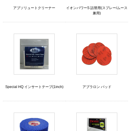
アブソリュートクリーナー
イオンパワーS 詰替用(スプレー/ムース
兼用)
Special HQ インサートテープ(1inch)
アブラロン パッド