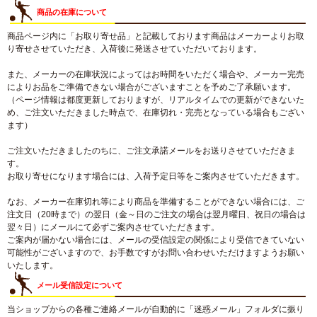
商品の在庫について
商品ページ内に「お取り寄せ品」と記載しております商品はメーカーよりお取
り寄せさせていただき、入荷後に発送させていただいております。
また、メーカーの在庫状況によってはお時間をいただく場合や、メーカー完売
によりお品をご準備できない場合がございますことを予めご了承願います。
（ページ情報は都度更新しておりますが、リアルタイムでの更新ができないた
め、ご注文いただきました時点で、在庫切れ・完売となっている場合もござい
ます）
ご注文いただきましたのちに、ご注文承諾メールをお送りさせていただきま
す。
お取り寄せになります場合には、入荷予定日等をご案内させていただきます。
なお、メーカー在庫切れ等により商品を準備することができない場合には、ご
注文日（20時まで）の翌日（金～日のご注文の場合は翌月曜日、祝日の場合は
翌々日）にメールにて必ずご案内させていただきます。
ご案内が届かない場合には、メールの受信設定の関係により受信できていない
可能性がございますので、お手数ですがお問い合わせいただけますようお願い
いたします。
メール受信設定について
当ショップからの各種ご連絡メールが自動的に「迷惑メール」フォルダに振り