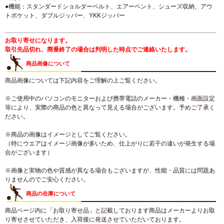
●機能：スタンダードショルダーベルト、エアーベント、シューズ収納、アウ
トポケット、ダブルジッパー、YKKジッパー
お取り寄せになります。
取引先品切れ、廃番終了の場合は判明した時点でご連絡いたします。
商品画像について
商品画像については下記内容をご理解の上ご覧ください。
※ご使用中のパソコンのモニターおよび携帯電話のメーカー・機種・画面設定
等により、実際の商品の色と異なって見える場合がございます。予めご了承く
ださい。
※商品の画像はイメージとしてご覧ください。
（特にウエアはイメージ画像が多いため、仕上がりに若干の違いが発生する場
合がございます）
※画像と実物の色や質感が異なる場合もございますが、性能・品質には問題あ
りませんのでご安心ください。
商品の在庫について
商品ページ内に「お取り寄せ品」と記載しております商品はメーカーよりお取
り寄せさせていただき、入荷後に発送させていただいております。