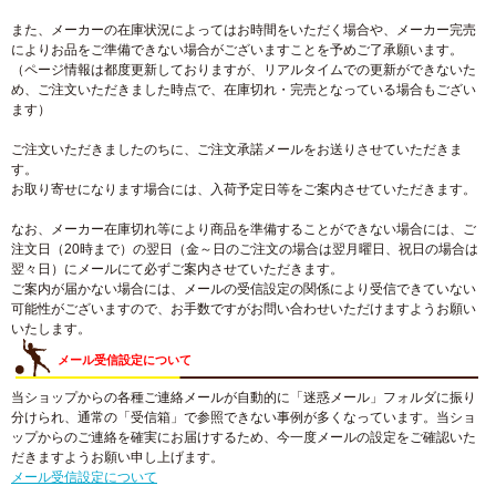
また、メーカーの在庫状況によってはお時間をいただく場合や、メーカー完売
によりお品をご準備できない場合がございますことを予めご了承願います。
（ページ情報は都度更新しておりますが、リアルタイムでの更新ができないた
め、ご注文いただきました時点で、在庫切れ・完売となっている場合もござい
ます）
ご注文いただきましたのちに、ご注文承諾メールをお送りさせていただきま
す。
お取り寄せになります場合には、入荷予定日等をご案内させていただきます。
なお、メーカー在庫切れ等により商品を準備することができない場合には、ご
注文日（20時まで）の翌日（金～日のご注文の場合は翌月曜日、祝日の場合は
翌々日）にメールにて必ずご案内させていただきます。
ご案内が届かない場合には、メールの受信設定の関係により受信できていない
可能性がございますので、お手数ですがお問い合わせいただけますようお願い
いたします。
メール受信設定について
当ショップからの各種ご連絡メールが自動的に「迷惑メール」フォルダに振り
分けられ、通常の「受信箱」で参照できない事例が多くなっています。当ショ
ップからのご連絡を確実にお届けするため、今一度メールの設定をご確認いた
だきますようお願い申し上げます。
メール受信設定について