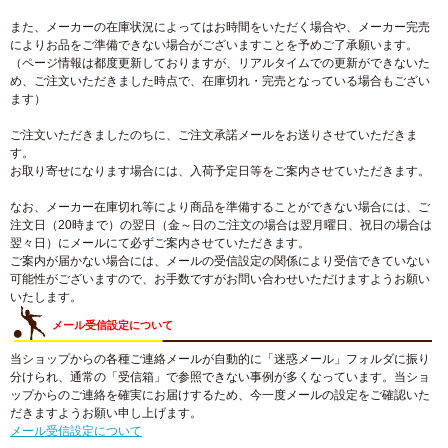
また、メーカーの在庫状況によってはお時間をいただく場合や、メーカー完売
によりお品をご準備できない場合がございますことを予めご了承願います。
（ページ情報は都度更新しておりますが、リアルタイムでの更新ができないた
め、ご注文いただきました時点で、在庫切れ・完売となっている場合もござい
ます）
ご注文いただきましたのちに、ご注文承諾メールをお送りさせていただきま
す。
お取り寄せになります場合には、入荷予定日等をご案内させていただきます。
なお、メーカー在庫切れ等により商品を準備することができない場合には、ご
注文日（20時まで）の翌日（金～日のご注文の場合は翌月曜日、祝日の場合は
翌々日）にメールにて必ずご案内させていただきます。
ご案内が届かない場合には、メールの受信設定の関係により受信できていない
可能性がございますので、お手数ですがお問い合わせいただけますようお願い
いたします。
メール受信設定について
当ショップからの各種ご連絡メールが自動的に「迷惑メール」フォルダに振り
分けられ、通常の「受信箱」で参照できない事例が多くなっています。当ショ
ップからのご連絡を確実にお届けするため、今一度メールの設定をご確認いた
だきますようお願い申し上げます。
メール受信設定について