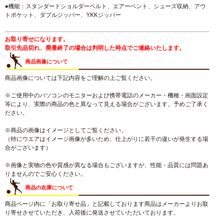
●機能：スタンダードショルダーベルト、エアーベント、シューズ収納、アウ
トポケット、ダブルジッパー、YKKジッパー
お取り寄せになります。
取引先品切れ、廃番終了の場合は判明した時点でご連絡いたします。
商品画像について
商品画像については下記内容をご理解の上ご覧ください。
※ご使用中のパソコンのモニターおよび携帯電話のメーカー・機種・画面設定
等により、実際の商品の色と異なって見える場合がございます。予めご了承く
ださい。
※商品の画像はイメージとしてご覧ください。
（特にウエアはイメージ画像が多いため、仕上がりに若干の違いが発生する場
合がございます）
※画像と実物の色や質感が異なる場合もございますが、性能・品質には問題あ
りませんのでご安心ください。
商品の在庫について
商品ページ内に「お取り寄せ品」と記載しております商品はメーカーよりお取
り寄せさせていただき、入荷後に発送させていただいております。