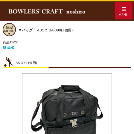
ホーム
::
▼バッグ
::
ABS
:: BA-390(1個用)
商品13/22
BA-390(1個用)