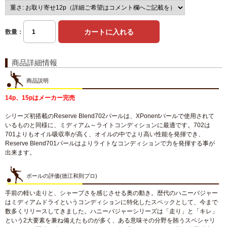
数量：
商品詳細情報
商品説明
14p、15pはメーカー完売
シリーズ初搭載のReserve Blend702パールは、XPonentパールで使用されて
いるものと同様に、ミディアム～ライトコンディションに最適です。702は
701よりもオイル吸収率が高く、オイルの中でより高い性能を発揮でき、
Reserve Blend701パールはよりライトなコンディションで力を発揮する事が
出来ます。
ボールの評価(徳江和則プロ)
手前の軽い走りと、シャープさを感じさせる奥の動き。歴代のハニーバジャー
はミディアムドライというコンディションに特化したスペックとして、今まで
数多くリリースしてきました。ハニーバジャーシリーズは「走り」と「キレ」
という2大要素を兼ね備えたものが多く、ある意味その分野を賄うスペシャリ