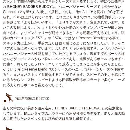
ストとして開発が進められてきたシリーズと言えるでしょう。特に今回発売さ
れるHONEY BADGER RUDDYは、ハニーバジャーシリーズでは欠かせない
Grapnelコアを新たにA.I化して搭載しており、他のA.Iコアと同様にRGは下げ
られ、ΔRGは上げられています。これにより今までのコアの物理的ポテンシャ
ルを越えて「より転がりやすく」「よりネジが大きく」変更されています。ま
たこの改良により、ポケットをやや外れた際のヒッティングパワーが最大5%
向上され、よりピンキャリーが期待できるところも朗報と言えるでしょう。現
行のカバーストック「S71」や「S74」ではなくReserve Blendにする事で、
スキッド力は上がり、手前の走りは強く感じるようになりましたが、ドライエ
リアの反応は強くなっています。より走りとキレを実感でき、メリハリの利い
たハニーバジャーの性能を感じていただけるでしょう。現在主流のボールのほ
とんどがミディアムから上位のスペックであり、光沢があるボールでもオイル
に強く、薄くなったフロントエリアで反応してしまうことが多くなりました。
そういう時にReserve Blend 700シリーズのハニーバジャーシリーズを使用す
ると、まだまだスキッドを確保することができます。スピードの不足を感じて
いる方からシニア層、スピードよりも回転数が勝るボウラーまで多くのニーズ
に応えられるボールと言えるでしょう。
特記事項(徳江和則プロ)
走りの中に扱い易さを組み込み、HONEY BADGER RENEWALとの差別化も
しています。幅広いタイプのボウラーに応用が可能なモデルで、走りと先の動
きに期待したいスペックをお求めの方は見逃し厳禁です。