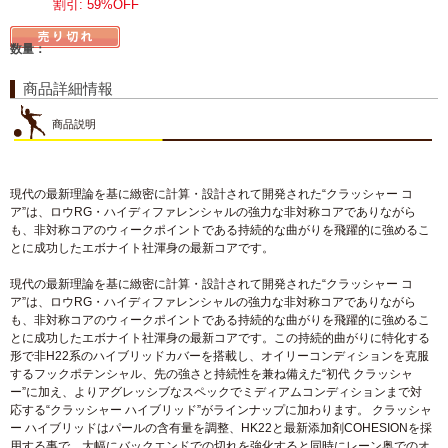
割引: 59%OFF
数量：
商品詳細情報
商品説明
現代の最新理論を基に緻密に計算・設計されて開発された“クラッシャー コ
ア”は、ロウRG・ハイディファレンシャルの強力な非対称コアでありながら
も、非対称コアのウィークポイントである持続的な曲がりを飛躍的に強めるこ
とに成功したエボナイト社渾身の最新コアです。
現代の最新理論を基に緻密に計算・設計されて開発された“クラッシャー コ
ア”は、ロウRG・ハイディファレンシャルの強力な非対称コアでありながら
も、非対称コアのウィークポイントである持続的な曲がりを飛躍的に強めるこ
とに成功したエボナイト社渾身の最新コアです。この持続的曲がりに特化する
形で非H22系のハイブリッドカバーを搭載し、オイリーコンディションを克服
するフックポテンシャル、先の強さと持続性を兼ね備えた“初代 クラッシャ
ー”に加え、よりアグレッシブなスペックでミディアムコンディションまで対
応する“クラッシャー ハイブリッド”がラインナップに加わります。 クラッシャ
ー ハイブリッドはパールの含有量を調整、HK22と最新添加剤COHESIONを採
用する事で、大幅にバックエンドでの切れを強化すると同時にレーン奥でのオ