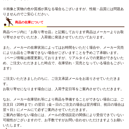
※画像と実物の色や質感が異なる場合もございますが、性能・品質には問題あ
りませんのでご安心ください。
商品の在庫について
商品ページ内に「お取り寄せ品」と記載しております商品はメーカーよりお取
り寄せさせていただき、入荷後に発送させていただいております。
また、メーカーの在庫状況によってはお時間をいただく場合や、メーカー完売
によりお品をご準備できない場合がございますことを予めご了承願います。
（ページ情報は都度更新しておりますが、リアルタイムでの更新ができないた
め、ご注文いただきました時点で、在庫切れ・完売となっている場合もござい
ます）
ご注文いただきましたのちに、ご注文承諾メールをお送りさせていただきま
す。
お取り寄せになります場合には、入荷予定日等をご案内させていただきます。
なお、メーカー在庫切れ等により商品を準備することができない場合には、ご
注文日（20時まで）の翌日（金～日のご注文の場合は翌月曜日、祝日の場合は
翌々日）にメールにて必ずご案内させていただきます。
ご案内が届かない場合には、メールの受信設定の関係により受信できていない
可能性がございますので、お手数ですがお問い合わせいただけますようお願い
いたします。