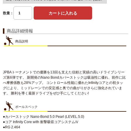
数量：
商品詳細情報
商品説明
JPBAトーナメントでの優勝を13回も支えた信頼と実績の高いドライブシリー
ズ第6弾です。 新開発のNano Bondカバーストックは吸油性に優れ、前作に比
べ摩擦係数も28%アップ。 コントロール性能に優れたInfinityコアとの初タッ
グにより、ミッドレーンでの安定感と奥での曲がりがさらに強化されていま
す。 勝利を導く最新ドライブをぜひ手にしてください!
ボールスペック
●カバーストック Nano-Bond 5.0 Pearl (LEVEL.5.0)
●コア Infinity Core with 衝撃吸収コアシステムⅣ
●RG 2.464