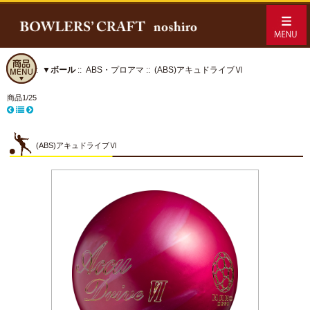
ホーム
::
▼ボール
::
ABS・プロアマ
:: (ABS)アキュドライブⅥ
商品1/25
(ABS)アキュドライブⅥ