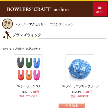
ホーム
::
▼ツール・アクセサリー
:: ブランズウィック
ブランズウィック
1
から
6
を表示中 (商品の数:
6
)
BW シーソークロス
BW ダイ･サブグリップボール
748円
1,056円
935円
1,320円
割引: 20%OFF
割引: 20%OFF