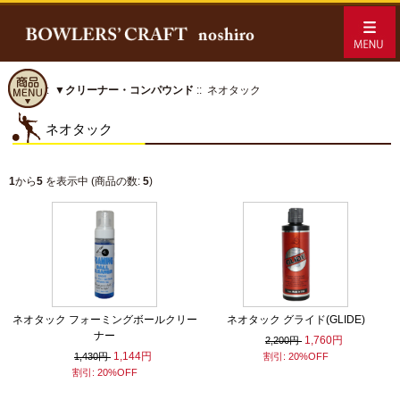
ホーム
::
▼クリーナー・コンパウンド
:: ネオタック
ネオタック
1
から
5
を表示中 (商品の数:
5
)
ネオタック フォーミングボールクリー
ネオタック グライド(GLIDE)
ナー
1,760円
2,200円
1,144円
1,430円
割引: 20%OFF
割引: 20%OFF