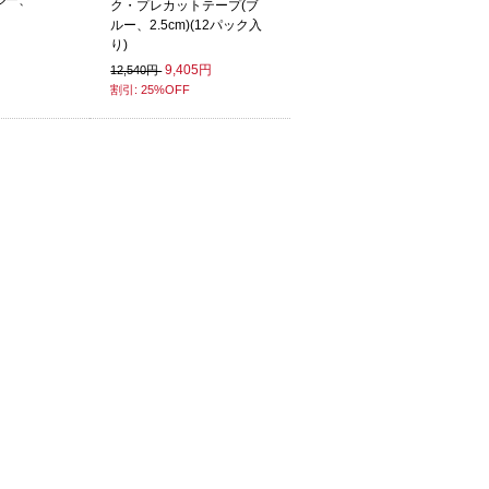
ルー、
ク・プレカットテープ(ブ
ルー、2.5cm)(12パック入
り)
9,405円
12,540円
割引: 25%OFF