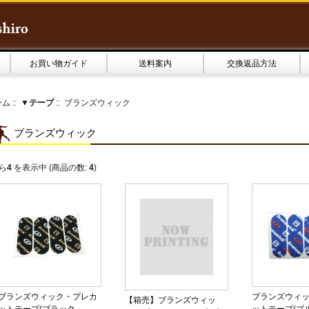
お買い物ガイド
送料案内
交換返品方法
ーム
::
▼テープ
:: ブランズウィック
ブランズウィック
ら
4
を表示中 (商品の数:
4
)
ブランズウィック・プレカ
ブランズウィ
【箱売】ブランズウィッ