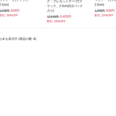
ットテープ(ブラック、
ットテープ(ブ
ク・プレカットテープ(ブ
2.5cm)
2.5cm)
ラック、2.5cm)(12パック
836円
836円
入り)
1,045円
1,045円
割引: 20%OFF
割引: 20%OFF
9,405円
12,540円
割引: 25%OFF
ら
4
を表示中 (商品の数:
4
)