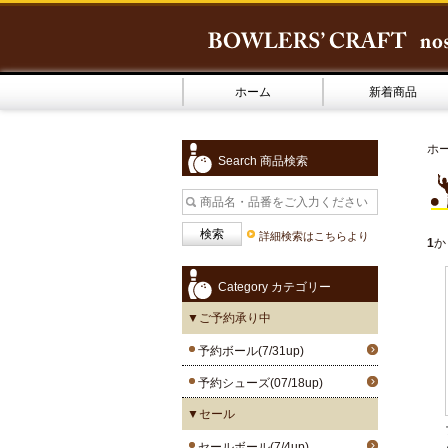
ホーム
新着商品
ホ
Search 商品検索
詳細検索はこちらより
1
か
Category カテゴリー
▼ご予約承り中
予約ボール(7/31up)
予約シューズ(07/18up)
▼セール
セールボール(7/4up)